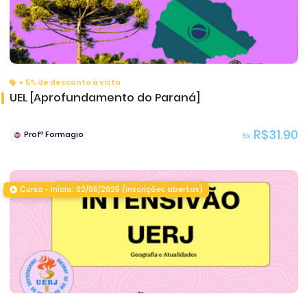
+ 5% de desconto à vista
UEL [Aprofundamento do Paraná]
R$31.90
Profª Formagio
6x
Curso - Início: 02/05/2025 (inscrições abertas)